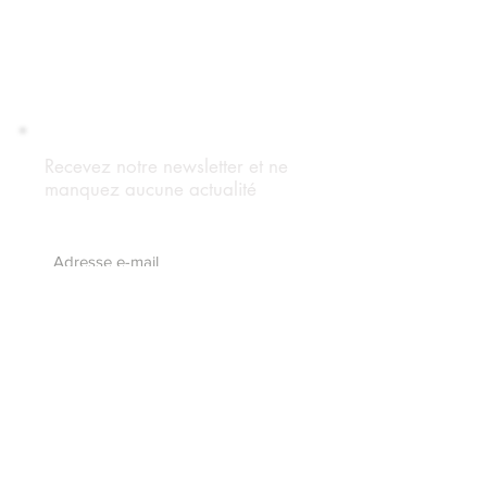
Recevez notre newsletter et ne
manquez aucune actualité
S'abonnez maintenant
Suivez notre blog
Forum Adhérents