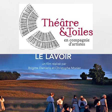
il. 2019
1 min de lecture
vous Elsa Triolet? Vous l'
!