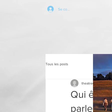
Se connecter
Tous les posts
theatreettoiles
13 ju
Qui êtes-
parlez-en