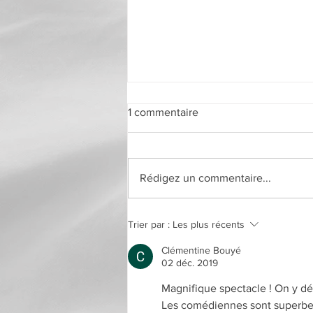
1 commentaire
Rédigez un commentaire...
Initiation à L'ART DE LA
Trier par :
Les plus récents
CALLIGRAPHIE ARABE
Clémentine Bouyé
02 déc. 2019
Magnifique spectacle ! On y déc
Les comédiennes sont superbes,