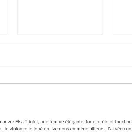
FILM - Le Lavoir
"Sans
flamm
D. W
ouvre Elsa Triolet, une femme élégante, forte, drôle et touchant
 le violoncelle joué en live nous emmène ailleurs. J’ai vécu un