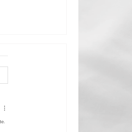
 craindre ni feu ni
e" , le nouveau livre de
allard-Thomasson
e. 
 