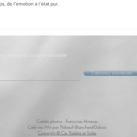
 de l’émotion à l’état pur. 
t ne manquez aucune actualité
S'abonnez maintenant
Crédits photos : Françoise Alméras
Créé via Wix par Thibault Blanchard-Dubois
Copyright © Cie Théâtre et Toiles