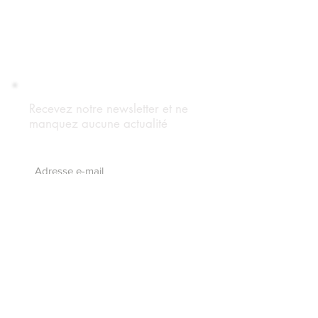
Recevez notre newsletter et ne
manquez aucune actualité
S'abonnez maintenant
Suivez notre blog
Forum Adhérents