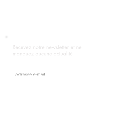
Recevez notre newsletter et ne
manquez aucune actualité
S'abonnez maintenant
Suivez notre blog
Forum Adhérents