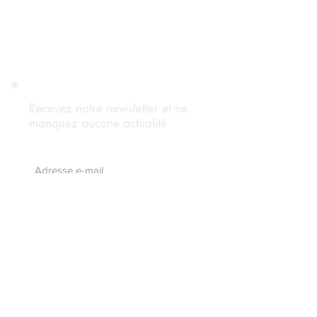
Recevez notre newsletter et ne
manquez aucune actualité
S'abonnez maintenant
Suivez notre blog
Forum Adhérents