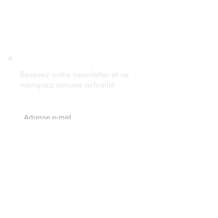
Recevez notre newsletter et ne
manquez aucune actualité
S'abonnez maintenant
Suivez notre blog
Forum Adhérents