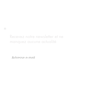
Recevez notre newsletter et ne
manquez aucune actualité
S'abonnez maintenant
Suivez notre blog
Forum Adhérents