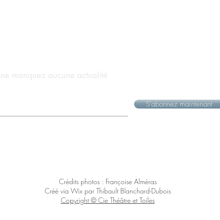
t ne manquez aucune actualité
S'abonnez maintenant
Crédits photos : Françoise Alméras
Créé via Wix par Thibault Blanchard-Dubois
Copyright © Cie Théâtre et Toiles