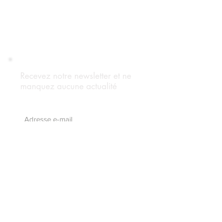
Recevez notre newsletter et ne
manquez aucune actualité
S'abonnez maintenant
Suivez notre blog
Forum Adhérents