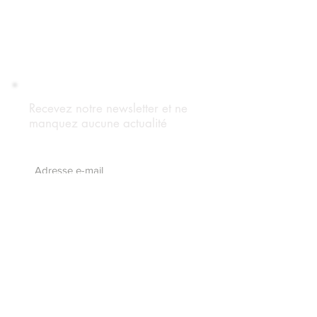
Recevez notre newsletter et ne
manquez aucune actualité
S'abonnez maintenant
Suivez notre blog
Forum Adhérents