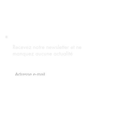
Recevez notre newsletter et ne
manquez aucune actualité
S'abonnez maintenant
Suivez notre blog
Forum Adhérents