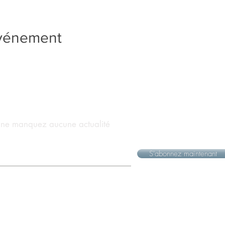
événement
t ne manquez aucune actualité
S'abonnez maintenant