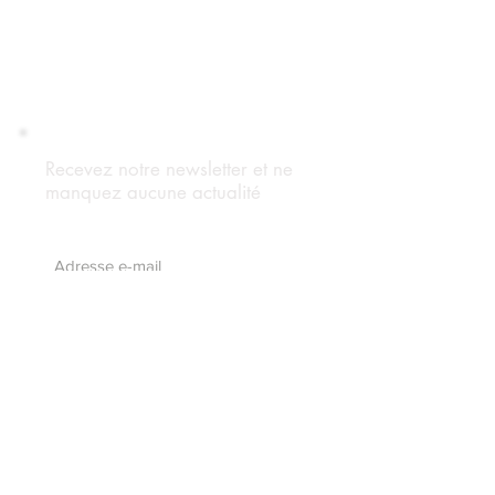
Recevez notre newsletter et ne
manquez aucune actualité
S'abonnez maintenant
Suivez notre blog
Forum Adhérents