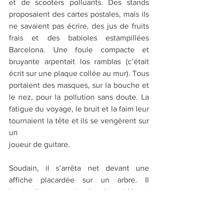
et de scooters polluants. Des stands 
proposaient des cartes postales, mais ils 
ne savaient pas écrire, des jus de fruits 
frais et des babioles estampillées 
Barcelona. Une foule compacte et 
bruyante arpentait los ramblas (c’était 
écrit sur une plaque collée au mur). Tous 
portaient des masques, sur la bouche et 
le nez, pour la pollution sans doute. La 
fatigue du voyage, le bruit et la faim leur 
tournaient la tête et ils se vengèrent sur 
un 
joueur de guitare.
Soudain, il s’arrêta net devant une 
affiche placardée sur un arbre. Il 
bredouillait : regarde, c’est Lionel Messi, 
le Barça joue ce soir, dis on y va, on y va 
hein ? contre le P.S. G. un match de 